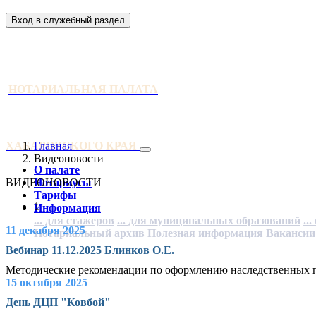
Вход в служебный раздел
НОТАРИАЛЬНАЯ ПАЛАТА
ХАБАРОВСКОГО КРАЯ
Главная
Видеоновости
О палате
ВИДЕОНОВОСТИ
Нотариусы
Тарифы
1
Информация
... для стажеров
... для муниципальных образований
..
11 декабря 2025
Нотариальный архив
Полезная информация
Вакансии
Вебинар 11.12.2025 Блинков О.Е.
Методические рекомендации по оформлению наследственных п
15 октября 2025
День ДЦП "Ковбой"