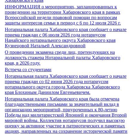
Хабаровского края
ИНФОРМАЦИЯ о мероприятиях, запланированных к
проведению на территории Хабаровского края в рамках
Всероссийской недели правовой помощи по вопросам
защиты интересов семьи в период с 6 по 12 июля 2026 г.
Нотариальная палата Хабаровского края сообщает о начале
приема граждан с 06 июля 2026 года нотариусом
Нанайского нотариального округа Хабаровского края
Кузнецовой Натальей Александровной
О проведении экзамена среди лиц, претендующих на
должность стажера Нотариальной палаты Хабаровского
края, в 2026 году.
Встреча со студентами
Нотариальная палата Хабаровского края сообщает о начале
приема граждан со 02 июня 2026 года нотариусом
нотариального округа города Хабаровска Хабаровского
края Блохиным Даниилом Евгеньевичем.
Нотариальная палата Хабаровского края была отмечена
благодарственными письмами за значительный вклад в
организацию мероприятий, приуроченных к 80-летию
Победы над милитаристской Японией и окончания Второй
мировой войны. Коллектив нотариусов получил высокую
оценку за активное участие в патриотических и памятных
акциях, направленных на сохранение исторической памяти