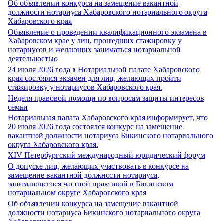
Об объявлении конкурса на замещение вакантной
должности нотариуса Хабаровского нотариального округа
Хабаровского края
Объявление о проведении квалификационного экзамена в
Хабаровском крае у лиц, прошедших стажировку у
нотариусов и желающих заниматься нотариальной
деятельностью
24 июля 2026 года в Нотариальной палате Хабаровского
края состоялся экзамен для лиц, желающих пройти
стажировку у нотариусов Хабаровского края.
Неделя правовой помощи по вопросам защиты интересов
семьи
Нотариальная палата Хабаровского края информирует, что
20 июля 2026 года состоялся конкурс на замещение
вакантной должности нотариуса Бикинского нотариального
округа Хабаровского края.
XIV Петербургский международный юридический форум
О допуске лиц, желающих участвовать в конкурсе на
замещение вакантной должности нотариуса,
занимающегося частной практикой в Бикинском
нотариальном округе Хабаровского края
Об объявлении конкурса на замещение вакантной
должности нотариуса Бикинского нотариального округа