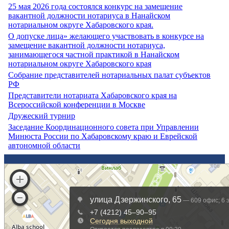
25 мая 2026 года состоялся конкурс на замещение
вакантной должности нотариуса в Нанайском
нотариальном округе Хабаровского края.
О допуске лица» желающего участвовать в конкурсе на
замещение вакантной должности нотариуса,
занимающегося частной практикой в Нанайском
нотариальном округе Хабаровского края
Собрание представителей нотариальных палат субъектов
РФ
Представители нотариата Хабаровского края на
Всероссийской конференции в Москве
Дружеский турнир
Заседание Координационного совета при Управлении
Минюста России по Хабаровскому краю и Еврейской
автономной области