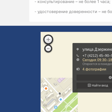
- консультирование – не более 1 часа;
- удостоверение доверенности – не бо