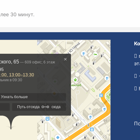
лее 30 минут.
Ко
г
эт
+
По